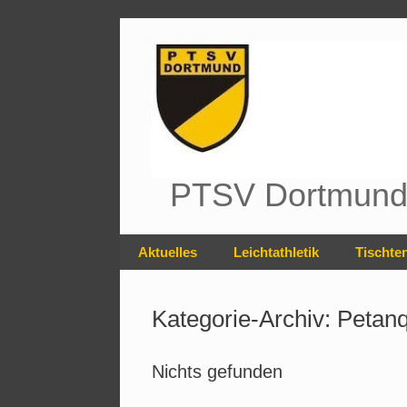
Zum
Inhalt
springen
PTSV Dortmund 
Aktuelles
Leichtathletik
Tischte
Kategorie-Archiv:
Petan
Nichts gefunden