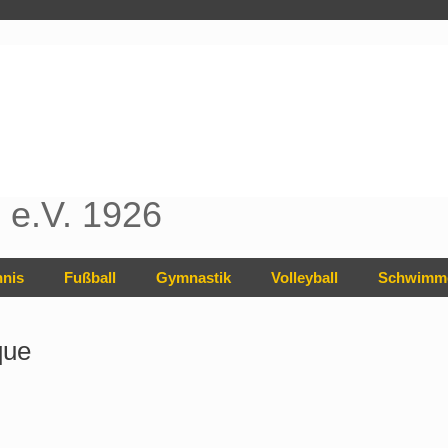
e.V. 1926
nnis
Fußball
Gymnastik
Volleyball
Schwimm
que