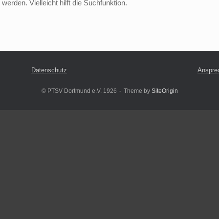
erden. Vielleicht hilft die Suchfunktion.
Datenschutz
Anspre
© PTSV Dortmund e.V. 1926
Theme by
SiteOrigin