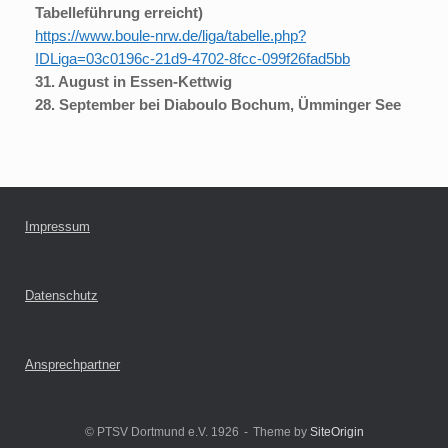
Tabelleführung erreicht)
https://www.boule-nrw.de/liga/tabelle.php?
IDLiga=03c0196c-21d9-4702-8fcc-099f26fad5bb
31. August in Essen-Kettwig
28. September bei Diaboulo Bochum, Ümminger See
Impressum
Datenschutz
Ansprechpartner
© PTSV Dortmund e.V. 1926
Theme by
SiteOrigin