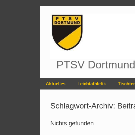
Zum
Inhalt
springen
PTSV Dortmund 
Aktuelles
Leichtathletik
Tischte
Schlagwort-Archiv:
Beit
Nichts gefunden