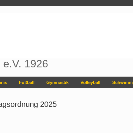
e.V. 1926
nnis
Fußball
Gymnastik
Volleyball
Schwimm
ragsordnung 2025