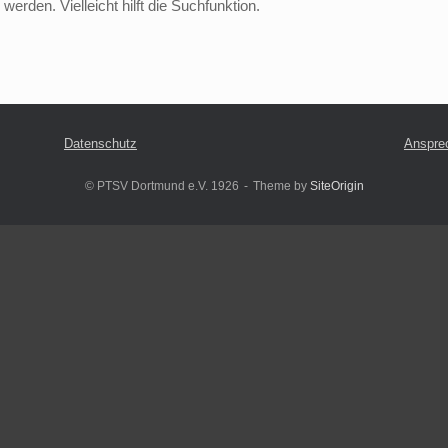
erden. Vielleicht hilft die Suchfunktion.
Datenschutz
Anspre
© PTSV Dortmund e.V. 1926
Theme by
SiteOrigin