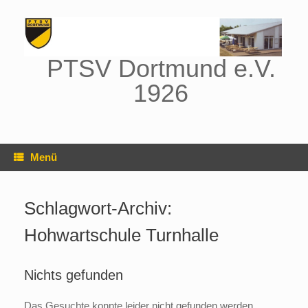
Zum
Inhalt
springen
PTSV Dortmund e.V.
1926
Menü
Schlagwort-Archiv:
Hohwartschule Turnhalle
Nichts gefunden
Das Gesuchte konnte leider nicht gefunden werden.